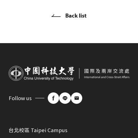
Back list
Follow us
台北校區 Taipei Campus